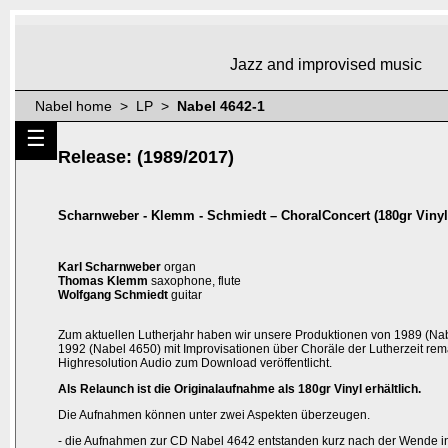
Jazz and improvised music
Nabel home > LP >
Nabel 4642-1
☰
Release: (1989/2017)
Scharnweber - Klemm - Schmiedt – ChoralConcert (180gr Vinyl
Karl Scharnweber
organ
Thomas Klemm
saxophone, flute
Wolfgang Schmiedt
guitar
Zum aktuellen Lutherjahr haben wir unsere Produktionen von 1989 (Na
1992 (Nabel 4650) mit Improvisationen über Choräle der Lutherzeit rem
Highresolution Audio zum Download veröffentlicht.
Als Relaunch ist die Originalaufnahme als 180gr Vinyl erhältlich.
Die Aufnahmen können unter zwei Aspekten überzeugen.
- die Aufnahmen zur CD Nabel 4642 entstanden kurz nach der Wende i