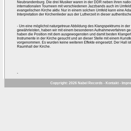
Neubrandenburg. Die drei Musiker waren in der DDR neben ihren nati
internationalen Tourneen mit verschiedenen Jazzbands auch im Umfeld
evangelischen Kirche aktiv. Nur in einem solchen Umfeld kann eine Ad
Interpretation der Kirchenlieder aus der Lutherzeit in dieser authentisc
- Um eine möglichst naturgetreue Abbildung des Klangspektrums in der
gewährleisten, haben wir mit einem besonderen Aufnahmeverfahren gea
haben die Position mit dem ausgewogensten und damit besten Klangerle
Instrumente in der Kirche gesucht und an dieser Stelle mit einem Kuns
vorgenommen. Es wurden keine weiteren Effekte eingesetzt. Der Hall ist
Raumhall der Kirche.
-
Copyright: 2026 Nabel Records -
Kontakt
-
Impr