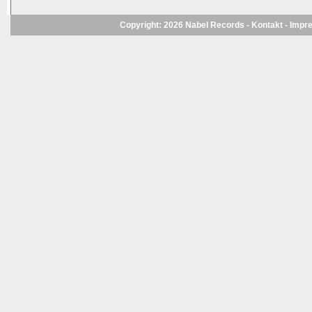
Copyright: 2026 Nabel Records -
Kontakt
-
Impr