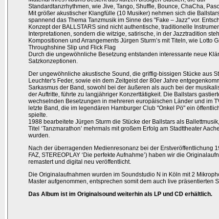
Standardtanzrhythmen, wie Jive, Tango, Shuffle, Bounce, ChaCha, Pas
Mit größer akustischer Klangfülle (10 Musiker) nehmen sich die Ballstar
spannend das Thema Tanzmusik im Sinne des "Fake – Jazz" vor. Entsch
Konzept der BALLSTARS sind nicht authentische, traditionelle Instrume
Interpretationen, sondern die witzige, satirische, in der Jazztradition st
Kompositionen und Arrangements Jürgen Sturm’s mit Titeln, wie Lotto G
Throughshine Slip und Flick Flag
Durch die ungewöhnliche Besetzung entstanden interessante neue Kl
Satzkonzeptionen.
Der ungewöhnliche akustische Sound, die griffig-bissigen Stücke aus S
Leuchter's Feder, sowie ein dem Zeitgeist der 80er Jahre entgegenkom
Sarkasmus der Band, sowohl bei der äußeren als auch bei der musikal
der Auftritte, führte zu langjähriger Konzerttätigkeit. Die Ballstars gastiert
wechselnden Besetzungen in mehreren europäischen Länder und im TV
letzte Band, die im legendären Hamburger Club "Onkel Pö" ein öffentlic
spielte.
1988 bearbeitete Jürgen Sturm die Stücke der Ballstars als Ballettmusik
Titel ‘Tanzmarathon’ mehrmals mit großem Erfolg am Stadttheater Aache
wurden.
Nach der überragenden Medienresonanz bei der Erstveröffentlichung 19
FAZ, STEREOPLAY ‘Die perfekte Aufnahme’) haben wir die Originalaufn
remastert und digital neu veröffentlicht.
Die Originalaufnahmen wurden im Soundstudio N in Köln mit 2 Mikropho
Master aufgenommen, entsprechen somit dem auch live präsentierten 
Das Album ist im Originalsound weiterhin als LP und CD erhältlich.