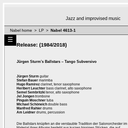
Jazz and improvised music
Nabel home > LP >
Nabel 4613-1
☰
Release: (1984/2018)
Jürgen Sturm's Ballstars – Tango Subversivo
Jürgen Sturm
guitar
Stefan Bauer
marimba
Hugo Ramirez
clarinet, tenor saxophone
Heribert Leuchter
bass clarinet, alto saxophone
Semel Sembritzki
tenor, alto saxophone
Jel Jongen
trombone
Pinguin Moschner
tuba
Michael Schöneich
double bass
Manfred Rahier
drums
Am Leidner
drums, percussion
Die Ballstars knüpfen an die verstaubte Tradition der Salonorchester im
Material ihres Albums besteht aus kurzen bissigen Stücken, die auf