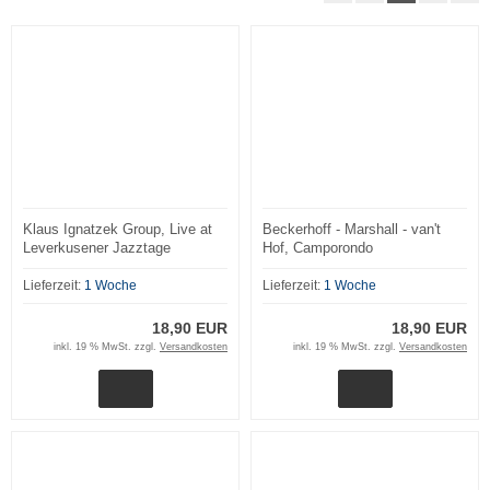
Klaus Ignatzek Group, Live at
Beckerhoff - Marshall - van't
Leverkusener Jazztage
Hof, Camporondo
Lieferzeit:
1 Woche
Lieferzeit:
1 Woche
18,90 EUR
18,90 EUR
inkl. 19 % MwSt. zzgl.
Versandkosten
inkl. 19 % MwSt. zzgl.
Versandkosten