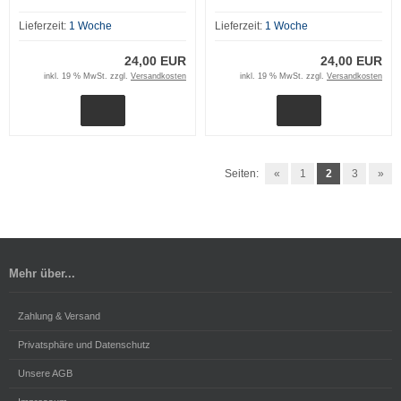
Lieferzeit:
1 Woche
Lieferzeit:
1 Woche
24,00 EUR
24,00 EUR
inkl. 19 % MwSt. zzgl.
Versandkosten
inkl. 19 % MwSt. zzgl.
Versandkosten
Seiten:
«
1
2
3
»
Mehr über...
Zahlung & Versand
Privatsphäre und Datenschutz
Unsere AGB