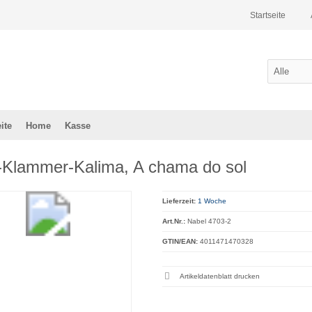
Startseite
ite
Home
Kasse
-Klammer-Kalima, A chama do sol
Lieferzeit:
1 Woche
Art.Nr.:
Nabel 4703-2
GTIN/EAN:
4011471470328
Artikeldatenblatt drucken