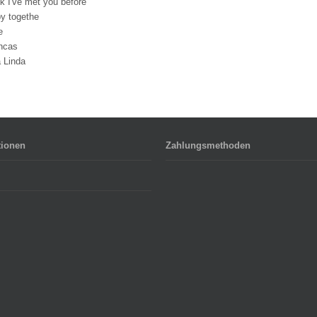
nk I've met you before
y togethe
e
ncas
a Linda
tionen
Zahlungsmethoden