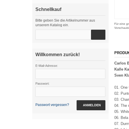
Schnellkauf
Bitte geben Sie die Artikelnummer aus
Für eine gr
unserem Katalog ein.
Vorschaubi
PRODU
Willkommen zurück!
Carlos 
E-Mail-Adresse:
Kalle K
Sven K
Passwort:
01. One
02. Punt
03. Cha
Passwort vergessen?
ANMELDEN
04. The 
05. Whit
06. Bela
07. Dur