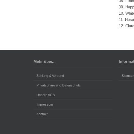
08. I thi
09. Happ
10. Whit
11. Hera
12. Clar
Mehr über...
Informa
Zahlung & Versand
Sitemap
Privatsphäre und Datenschutz
Unsere AGB
Impressum
Kontakt