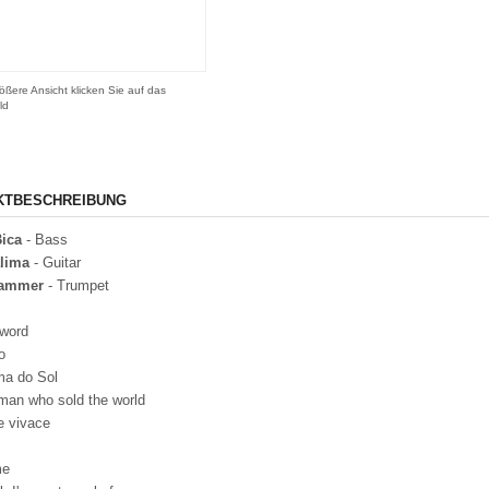
ößere Ansicht klicken Sie auf das
ld
KTBESCHREIBUNG
Bica
- Bass
alima
- Guitar
lammer
- Trumpet
 word
o
ma do Sol
man who sold the world
e vivace
me